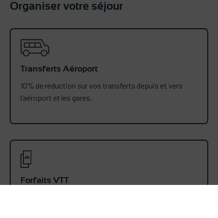
Organiser votre séjour
Transferts Aéroport
10% de réduction sur vos transferts depuis et vers
l’aéroport et les gares.
Forfaits VTT
Commandez vos forfaits VTT, ils seront prêts à votre
hébergement à votre arrivée.