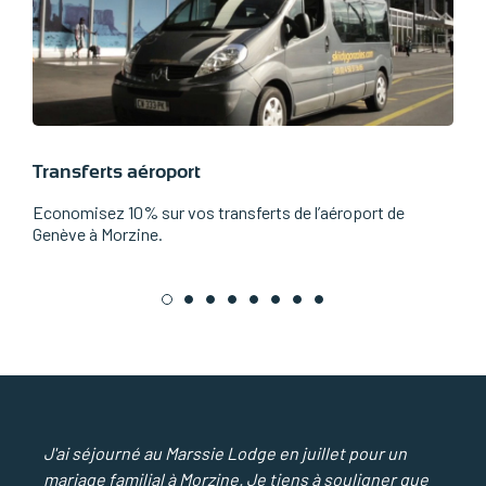
Transferts aéroport
F
Economisez 10% sur vos transferts de l’aéroport de
D
Genève à Morzine.
1
2
3
4
5
6
7
8
J'ai séjourné au Marssie Lodge en juillet pour un
mariage familial à Morzine. Je tiens à souligner que