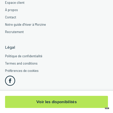
Espace client
À propos
Contact
Notre guide d’hiver à Morzine
Recrutement
Légal
Politique de confidentialité
Termes and conditions
Préférences de cookies
© 2026 Pure Morzine
Voir les disponibilités
290 Taille du Grand Mas, Morzine, 74110. France